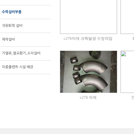
수력설비부품
석유화학 설비
c276자재 크렉발생 수정작업
제약설비
가열로,열교환기,소각설비
각종플랜트 시설 배관
c276 자재